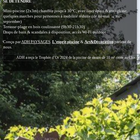
SE DÉTENDRE
Mini-piscine (2x3m) chauffée jusqu'à 30°C,
avec liner épais & anti-glisse,
quelques marches pour personnes à mobilité réduite (
de mi-mai → mi-
septembre)
Terrasse-plage en bois coulissante (9h30-21h30)
Draps de bain & scandales à disposition, accès Wi-Fi outdoor
Conçu par
ADH PAYSAGES
.
L'esprit piscine
&
Art&Décoration
parlent de
nous.
ADH a reçu le Trophée d’Or 2024 de la piscine de moins de 10 m² créée au Clos d