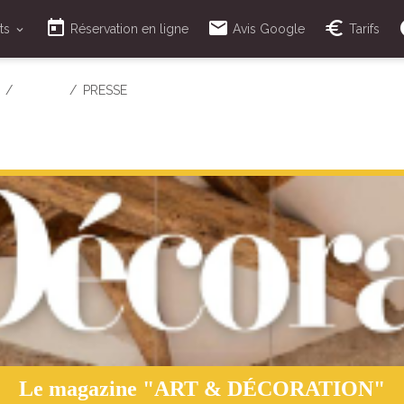
ts
Réservation en ligne
Avis Google
Tarifs
PRESSE
PRESSE
Le magazine "ART & D
É
CORATION"