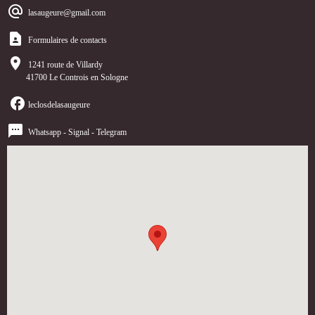
lasaugeure@gmail.c
om
Formulaires de contacts
1241 route de Villardy
41700 Le Controis en Sologne
leclosdelasaugeure
Whatsapp - Signal - Telegram