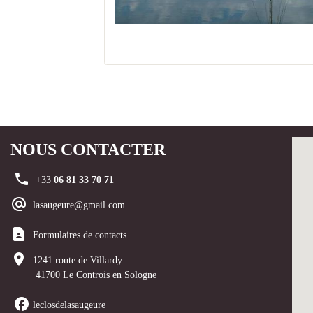
à Blois
NOUS CONTACTER
+33
06 81 33 70 71
lasaugeure@gmail.c
om
Formulaires de contacts
1241 route de Villardy
41700 Le Controis en Sologne
leclosdelasaugeure